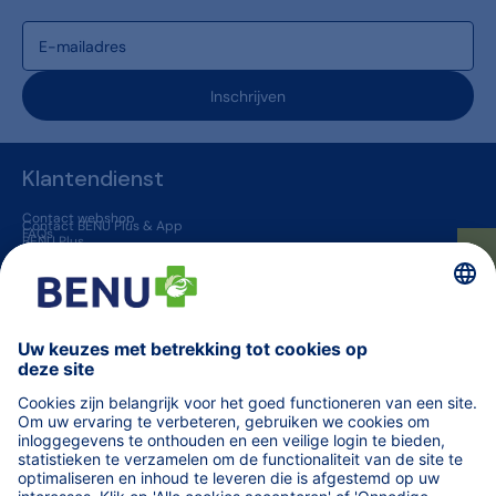
Inschrijven
Klantendienst
Contact webshop
Contact BENU Plus & App
FAQs
BENU Plus
BENU App
★ Beoordelingen
Levering & Retour
BENU apotheken
Jobs
Vaccinatie in een apotheek
Geneesmiddelen op voorschrift
BENU jouw huisapotheker
Overige informatie
Blogs
Helena
TARIEVEN terugbetaalde zorg
Vind een apotheek (van wacht)
Orde der Apothekers
Code van farmaceutische plichtenleer
fagg
MINT - Zorgprofessionals
Medisch materiaal voor professionals
WeCarePro - Infosite voor zorgprofessionals
Algemene voorwaarden