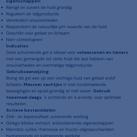
Eigenschappen:
Reinigt en zuivert de huid grondig
Reguleert de talgproductie
Vermindert onzuiverheden
Respecteert de natuurlijke pH-waarde van de huid
Geschikt voor gelaat en lichaam
Niet-comedogeen
Indicaties:
Deze schuimende gel is ideaal voor
volwassenen en tieners
met een gemengde tot vette huid die last hebben van
onzuiverheden en overmatige talgproductie.
Gebruiksaanwijzing:
Breng de gel aan op een vochtige huid van gelaat en/of
lichaam.
Masseer zachtjes
in met ronddraaiende
bewegingen en spoel grondig af met water.
Gebruik
tweemaal daags
, 's ochtends en 's avonds, voor optimale
resultaten.
Actieve bestanddelen:
Zink- en kopersulfaat: zuiverende werking
Ginkgo biloba-extract: antioxiderende eigenschappen
Mannitol, xylitol, rhamnose en fructo-oligosacchariden:
hydraterende en kalmerende werking