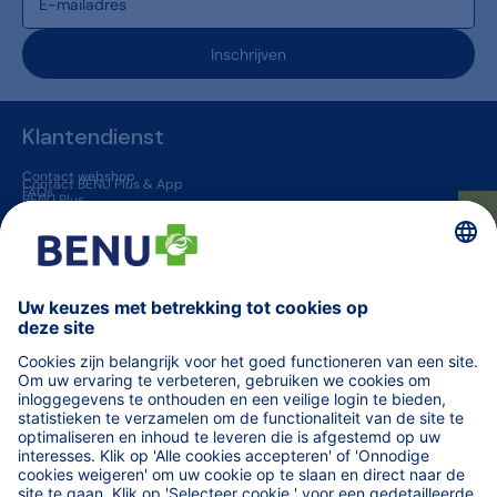
Inschrijven
Klantendienst
Contact webshop
Contact BENU Plus & App
FAQs
BENU Plus
BENU App
Levering & Retour
★ Beoordelingen
BENU apotheken
Jobs
Vaccinatie in een apotheek
Geneesmiddelen op voorschrift
BENU jouw huisapotheker
Overige informatie
Blogs
Helena
TARIEVEN terugbetaalde zorg
Vind een apotheek (van wacht)
Orde der Apothekers
Code van farmaceutische plichtenleer
fagg
MINT - Zorgprofessionals
Medisch materiaal voor professionals
WeCarePro - Infosite voor zorgprofessionals
Algemene voorwaarden
AV online apotheek
AV in de apotheek