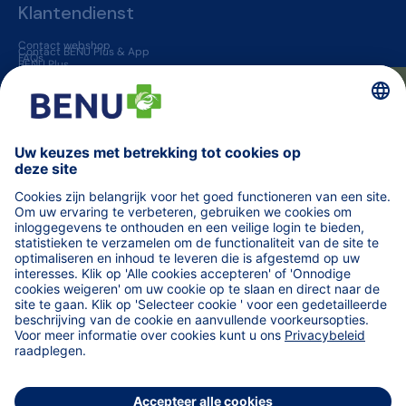
Klantendienst
Contact webshop
Contact BENU Plus & App
FAQs
BENU Plus
BENU App
Levering & Retour
BENU apotheken
★ Beoordelingen
Jobs
Vaccinatie in een apotheek
Geneesmiddelen op voorschrift
BENU jouw huisapotheker
Overige informatie
Blogs
Helena
TARIEVEN terugbetaalde zorg
Vind een apotheek (van wacht)
Orde der Apothekers
Code van farmaceutische plichtenleer
fagg
MINT - Zorgprofessionals
Medisch materiaal voor professionals
WeCarePro - Infosite voor zorgprofessionals
Algemene voorwaarden
AV online apotheek
AV in de apotheek
Privacybeleid
Cookievoorkeuren
Cookie Voorkeursinstellingen
Wettelijke vermeldingen
BENU SA/NV
BE 0436.826.929
BENU Oostende Petit Paris
+32 59564043
e-commerce@benu.be
Titularis: Dirk Quatacker
APB: 351301
Vind ons op social media