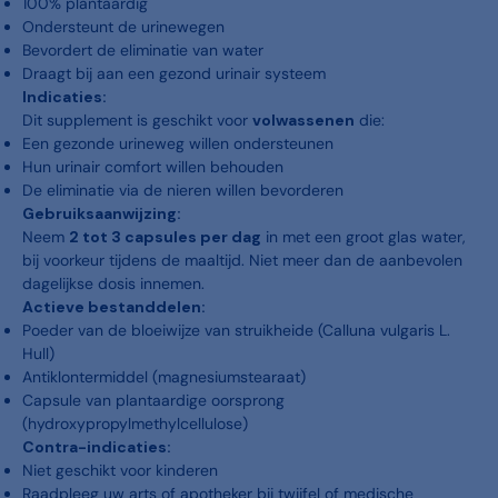
100% plantaardig
Ondersteunt de urinewegen
Bevordert de eliminatie van water
Draagt bij aan een gezond urinair systeem
Indicaties:
Dit supplement is geschikt voor
volwassenen
die:
Een gezonde urineweg willen ondersteunen
Hun urinair comfort willen behouden
De eliminatie via de nieren willen bevorderen
Gebruiksaanwijzing:
Neem
2 tot 3 capsules per dag
in met een groot glas water,
bij voorkeur tijdens de maaltijd. Niet meer dan de aanbevolen
dagelijkse dosis innemen.
Actieve bestanddelen:
Poeder van de bloeiwijze van struikheide (Calluna vulgaris L.
Hull)
Antiklontermiddel (magnesiumstearaat)
Capsule van plantaardige oorsprong
(hydroxypropylmethylcellulose)
Contra-indicaties:
Niet geschikt voor kinderen
Raadpleeg uw arts of apotheker bij twijfel of medische