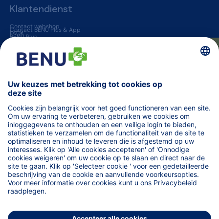
Klantendienst
Contact webshop
Contact BENU Plus & App
FAQs
BENU Plus
BENU App
Levering & Retour
BENU apotheken
★ Beoordelingen
Jobs
Vaccinatie in een apotheek
Geneesmiddelen op voorschrift
BENU jouw huisapotheker
Overige informatie
Blogs
Helena
TARIEVEN terugbetaalde zorg
Vind een apotheek (van wacht)
Orde der Apothekers
Code van farmaceutische plichtenleer
fagg
MINT - Zorgprofessionals
Medisch materiaal voor professionals
WeCarePro - Infosite voor zorgprofessionals
Algemene voorwaarden
AV online apotheek
AV in de apotheek
Privacybeleid
Cookievoorkeuren
Cookie Voorkeursinstellingen
Wettelijke vermeldingen
BENU SA/NV
BE 0436.826.929
BENU Oostende Petit Paris
+32 59564043
e-commerce@benu.be
Titularis: Dirk Quatacker
APB: 351301
Vind ons op social media