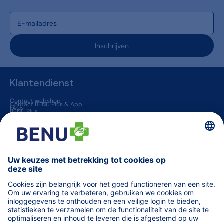
Inschrijven
Klantendienst
Contact webshop
Contact BENU Plus & App
FAQs
BENU Plus
BENU App
Levering & Retour
BENU apotheken
Jobs
Vaccinatie in een apotheek
Geneesmiddelen op voorschrift
BENU jouw huisapotheker
Overige informatie
Blogs
Helena
TARIEVEN terugbetaalde zorg
Vind een apotheek (van wacht)
Orde der Apothekers
Code van farmaceutische plichtenleer
fagg
MINT - Zorgprofessionals
Medisch materiaal voor professionals
WeCarePro - Infosite voor zorgprofessionals
Algemene voorwaarden