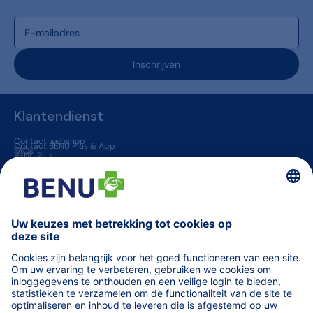
Inschrijven
Klantendienst
Contact webshop
Contact BENU Plus & App
FAQs
BENU Plus
BENU App
Levering & Retour
BENU apotheken
Jobs
Vaccinatie in een apotheek
Geneesmiddelen op voorschrift
BENU jouw huisapotheker
Overige informatie
Blogs
Helena
TARIEVEN terugbetaalde zorg
Vind een apotheek (van wacht)
Orde der Apothekers
Code van farmaceutische plichtenleer
fagg
MINT - Zorgprofessionals
Medisch materiaal voor professionals
WeCarePro - Infosite voor zorgprofessionals
Algemene voorwaarden