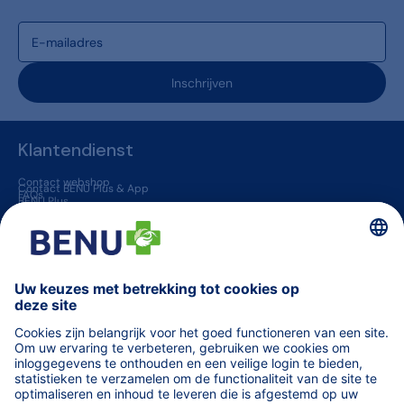
Inschrijven
Klantendienst
Contact webshop
Contact BENU Plus & App
FAQs
BENU Plus
BENU App
Levering & Retour
BENU apotheken
Jobs
Vaccinatie in een apotheek
Geneesmiddelen op voorschrift
BENU jouw huisapotheker
Overige informatie
Blogs
Helena
TARIEVEN terugbetaalde zorg
Vind een apotheek (van wacht)
Orde der Apothekers
Code van farmaceutische plichtenleer
fagg
MINT - Zorgprofessionals
Medisch materiaal voor professionals
WeCarePro - Infosite voor zorgprofessionals
Algemene voorwaarden