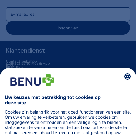
Inschrijven
Klantendienst
Contact webshop
Contact BENU Plus & App
FAQs
BENU Plus
BENU App
Levering & Retour
BENU apotheken
Jobs
Vaccinatie in een apotheek
Geneesmiddelen op voorschrift
BENU jouw huisapotheker
Overige informatie
Blogs
Helena
TARIEVEN terugbetaalde zorg
Vind een apotheek (van wacht)
Orde der Apothekers
Code van farmaceutische plichtenleer
fagg
MINT - Zorgprofessionals
Medisch materiaal voor professionals
WeCarePro - Infosite voor zorgprofessionals
Algemene voorwaarden