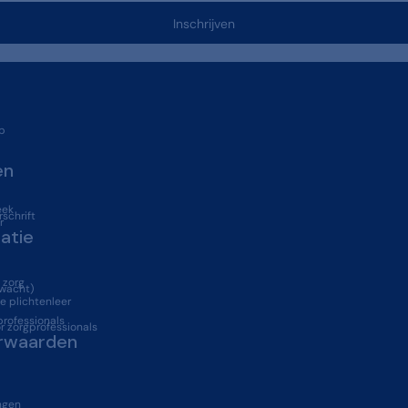
Inschrijven
p
en
eek
schrift
r
atie
 zorg
 wacht)
 plichtenleer
professionals
r zorgprofessionals
rwaarden
ngen