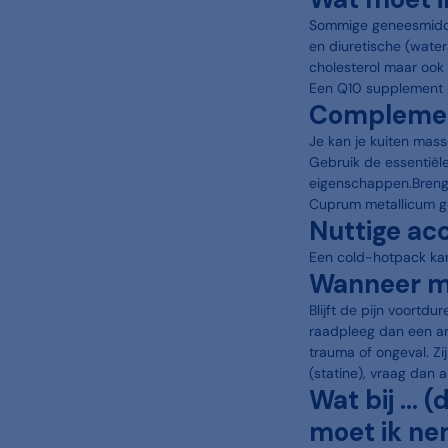
Sommige geneesmiddel
en diuretische (wate
cholesterol maar ook
Een Q10 supplement kan
Complemen
Je kan je kuiten mas
Gebruik de essentiële
eigenschappen.Breng 
Cuprum metallicum g
Nuttige ac
Een cold-hotpack kan
Wanneer mo
Blijft de pijn voortd
raadpleeg dan een ar
trauma of ongeval. Z
(statine), vraag dan 
Wat bij ...
moet ik n