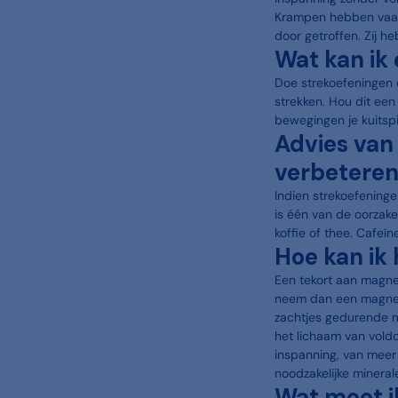
Krampen hebben vaak 
door getroffen. Zij h
Wat kan ik
Doe strekoefeningen 
strekken. Hou dit een 
bewegingen je kuitspi
Advies van
verbeteren,
Indien strekoefeninge
is één van de oorzake
koffie of thee. Cafe
Hoe kan ik
Een tekort aan magne
neem dan een magnes
zachtjes gedurende mi
het lichaam van voldoe
inspanning, van meer 
noodzakelijke mineral
Wat moet i