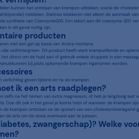
en kunnen het ontstaan van krampen uitlokken, vooral de cholestero
rafdrijvende) middelen. Statines blokkeren niet alleen de aanmaak v
 de synthese van CoenzymeQ10. Een tekort aan dit coenzyme Q10 ve
 in dit geval nuttig zijn.
taire producten
seren met een gel op basis van Arnica montana.
 olie vaWintergreen Dit product heeft sterk krampstillende en spier
het direct om de huid aan of gebruik enkele druppels in een massage
ranulekunnen bij plots opkomende krampen ingenomen worden.
cessoires
 verlichting geven tijdens en na de krampen.
et ik een arts raadplegen?
uren zelfs na het nemen van extra magnesium, of heb je langdurig last 
ts. Doe dit ook in het geval je koorts hebt of wanneer de krampen zi
ijn de krampen ontstaan na de opstart van een cholesterolverlagend
aan de arts om de dosis eventueel aan te passen.
 (diabetes, zwangerschap)? Welke vo
emen?