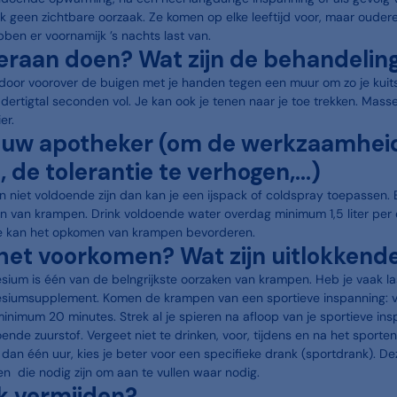
geen zichtbare oorzaak. Ze komen op elke leeftijd voor, maar ouder
ebben er voornamijk ’s nachts last van.
 eraan doen? Wat zijn de behandelin
door voorover de buigen met je handen tegen een muur om zo je kuits
dertigtal seconden vol. Je kan ook je tenen naar je toe trekken. Masse
er.
 uw apotheker (om de werkzaamheid
 de tolerantie te verhogen,…)
n niet voldoende zijn dan kan je een ijspack of coldspray toepassen. 
n van krampen. Drink voldoende water overdag minimum 1,5 liter per 
ïne kan het opkomen van krampen bevorderen.
 het voorkomen? Wat zijn uitlokkend
sium is één van de belngrijkste oorzaken van krampen. Heb je vaak l
iumsupplement. Komen de krampen van een sportieve inspanning: v
nimum 20 minutes. Strek al je spieren na afloop van je sportieve ins
nde zuurstof. Vergeet niet te drinken, voor, tijdens en na het sporten
dan één uur, kies je beter voor een specifieke drank (sportdrank). De
en die nodig zijn om aan te vullen waar nodig.
k vermijden?