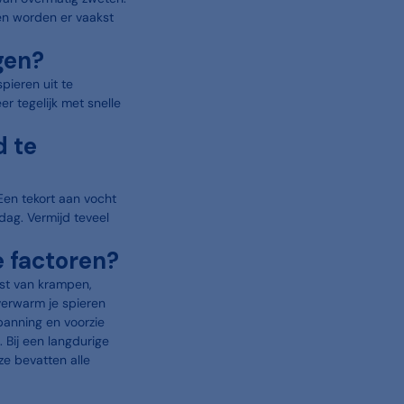
en worden er vaakst
gen?
pieren uit te
er tegelijk met snelle
 te
Een tekort aan vocht
dag. Vermijd teveel
e factoren?
ast van krampen,
erwarm je spieren
panning en voorzie
. Bij een langdurige
ze bevatten alle