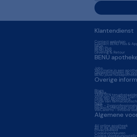
Klantendienst
Contact webshop
Contact BENU Plus & Ap
FAQs
BENU Plus
BENU App
Levering & Retour
BENU apothek
Jobs
Vaccinatie in een apoth
Geneesmiddelen op voor
BENU jouw huisapotheke
Overige inform
Blogs
Helena
TARIEVEN terugbetaalde
Vind een apotheek (van
Orde der Apothekers
Code van farmaceutische
fagg
MINT - Zorgprofessionals
Medisch materiaal voor 
WeCarePro - Infosite voo
Algemene voo
AV online apotheek
AV in de apotheek
Privacybeleid
Cookievoorkeuren
Cookie Voorkeursinstelli