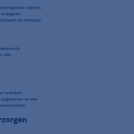
lverlagende statines
an endogeen
roorzaakt de krampen.
relaxerende
-olie.
van krampen,
jn opgekomen na een
 geneesmiddel
orzorgen