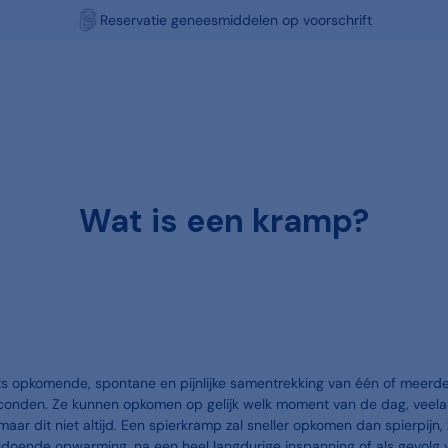
Gratis Click & Collect
Wat is een kramp?
ts opkomende, spontane en pijnlijke samentrekking van één of meerde
onden. Ze kunnen opkomen op gelijk welk moment van de dag, veelal
 maar dit niet altijd. Een spierkramp zal sneller opkomen dan spierpijn,
ldoende opwarming, na een heel langdurige inspanning of als gevolg 