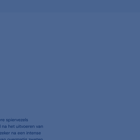
re spiervezels
 na het uitvoeren van
 zeker na een intense
van overmatig zweten.