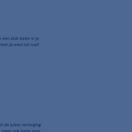
k een stuk beter in je
kom je even tot rust!
t de juiste verzorging
r, maar ook beter voor