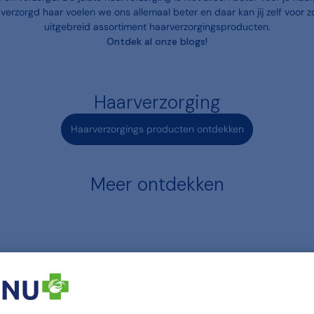
 verzorgd haar voelen we ons allemaal beter en daar kan jij zelf voor 
uitgebreid assortiment haarverzorgingsproducten.
Ontdek al onze blogs!
Haarverzorging
Haarverzorgings producten ontdekken
Meer ontdekken