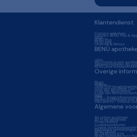
Klantendienst
Contact webshop
Contact BENU Plus & Ap
FAQs
BENU Plus
BENU App
Levering & Retour
BENU apothek
Jobs
Vaccinatie in een apoth
Geneesmiddelen op voor
BENU jouw huisapotheke
Overige inform
Blogs
Helena
TARIEVEN terugbetaalde
Vind een apotheek (van
Orde der Apothekers
Code van farmaceutische
fagg
MINT - Zorgprofessionals
Medisch materiaal voor 
WeCarePro - Infosite voo
Algemene voo
AV online apotheek
AV in de apotheek
Privacybeleid
Cookievoorkeuren
Cookie Voorkeursinstelli
Wettelijke vermeldingen
BENU SA/NV
BE 0436.826.929
BENU Oostende Petit Par