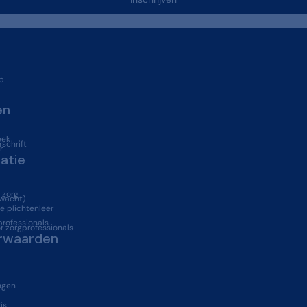
p
en
eek
schrift
r
atie
 zorg
 wacht)
 plichtenleer
professionals
r zorgprofessionals
rwaarden
ngen
is