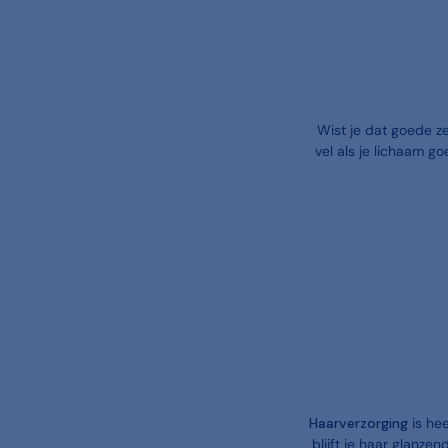
Wist je dat goede ze
vel als je lichaam g
Haarverzorging
is hee
blijft je haar glanze