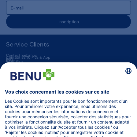
Inscription
Service Clients
Contact webshop
Contact BENU Plus & App
FAQ's
BENU Plus
BENU App
Livraison et Retour
Pharmacies BENU
Jobs
Vaccination dans une pharmacie
Médicaments sur ordonnance
BENU Votre pharmacie de référence !
Autres informations
Blogs
Helena
TARIFS des soins remboursés
Trouver une pharmacie (de garde)
Ordre des Pharmaciens
Code de déontologie pharmaceutique
afmps
MINT - Professionnels de la santé
Matériel médical pour pros
WeCarePro - Info professionnels santé
Conditions générales